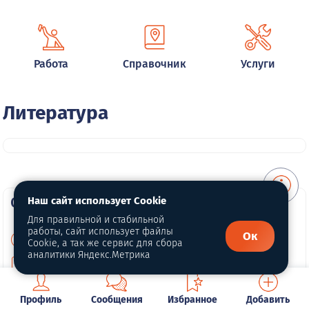
Работа
Справочник
Услуги
Литература
О портале
Наш сайт использует Cookie
Для правильной и стабильной
работы, сайт использует файлы
Ок
О нас
Cookie, а так же сервис для сбора
аналитики Яндекс.Метрика
Для правообладателей
Политика конфиденциальности
Профиль
Сообщения
Избранное
Добавить
Обработка персональных данных