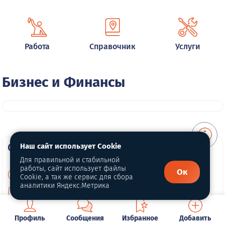
Работа
Справочник
Услуги
Бизнес и Финансы
О портале
Наш сайт использует Cookie
Для правильной и стабильной
работы, сайт использует файлы
Ок
О нас
Cookie, а так же сервис для сбора
аналитики Яндекс.Метрика
Для правообладателей
Политика конфиденциальности
Профиль
Сообщения
Избранное
Добавить
Обработка персональных данных