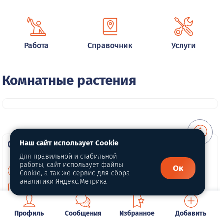
Работа
Справочник
Услуги
Комнатные растения
О портале
Наш сайт использует Cookie
Для правильной и стабильной
работы, сайт использует файлы
Ок
О нас
Cookie, а так же сервис для сбора
аналитики Яндекс.Метрика
Для правообладателей
Политика конфиденциальности
Профиль
Сообщения
Избранное
Добавить
Обработка персональных данных