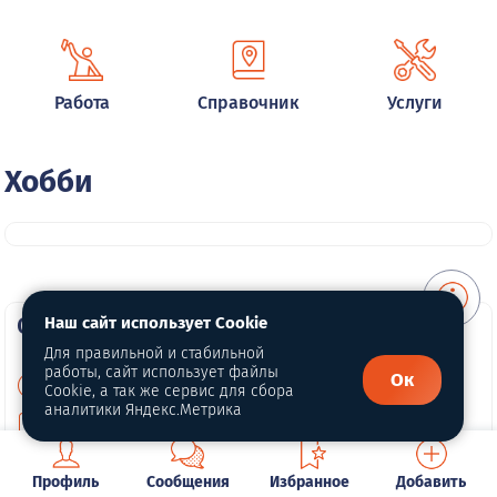
Работа
Справочник
Услуги
Хобби
О портале
Наш сайт использует Cookie
Для правильной и стабильной
работы, сайт использует файлы
Ок
О нас
Cookie, а так же сервис для сбора
аналитики Яндекс.Метрика
Для правообладателей
Политика конфиденциальности
Профиль
Сообщения
Избранное
Добавить
Обработка персональных данных