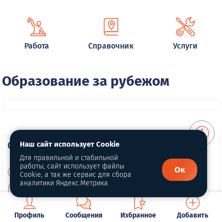
Работа
Справочник
Услуги
Образование за рубежом
О портале
Наш сайт использует Cookie
Для правильной и стабильной
работы, сайт использует файлы
Ок
О нас
Cookie, а так же сервис для сбора
аналитики Яндекс.Метрика
Для правообладателей
Политика конфиденциальности
Профиль
Сообщения
Избранное
Добавить
Обработка персональных данных