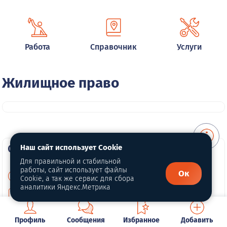
Работа
Справочник
Услуги
Жилищное право
О портале
Наш сайт использует Cookie
Для правильной и стабильной
работы, сайт использует файлы
Ок
О нас
Cookie, а так же сервис для сбора
аналитики Яндекс.Метрика
Для правообладателей
Политика конфиденциальности
Профиль
Сообщения
Избранное
Добавить
Обработка персональных данных