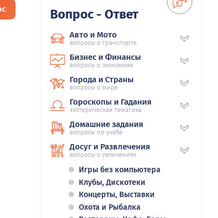
ос
Вопрос - Ответ
Авто и Мото
вопросы о транспорте
Бизнес и Финансы
вопросы о экономике
Города и Страны
вопросы о мире
Гороскопы и Гадания
эзотерическая тематика
Домашние задания
вопросы по учебе
Досуг и Развлечения
вопросы о увлечениях
Игры без компьютера
Клубы, Дискотеки
Концерты, Выставки
Охота и Рыбалка