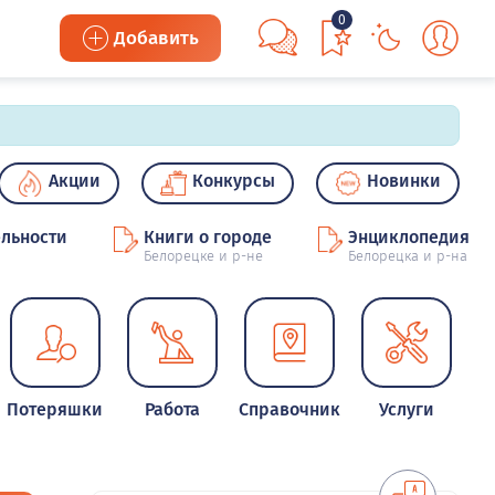
0
Добавить
Акции
Конкурсы
Новинки
льности
Книги о городе
Энциклопедия
Белорецке и р-не
Белорецка и р-на
Потеряшки
Работа
Справочник
Услуги