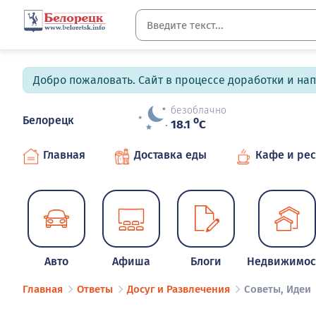
Добро пожаловать. Сайт в процессе доработки и на
безоблачно
Белорецк
o
18.1
C
Главная
Доставка еды
Кафе и ре
Авто
Афиша
Блоги
Недвижимос
Главная
Ответы
Досуг и Развлечения
Советы, Идеи