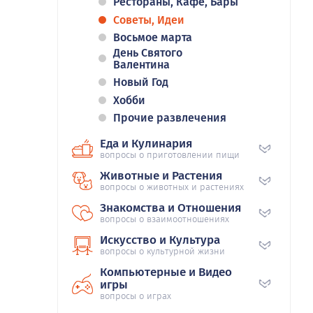
Рестораны, Кафе, Бары
Советы, Идеи
Восьмое марта
День Святого
Валентина
Новый Год
Хобби
Прочие развлечения
Еда и Кулинария
вопросы о приготовлении пищи
Животные и Растения
вопросы о животных и растениях
Знакомства и Отношения
вопросы о взаимоотношениях
Искусство и Культура
вопросы о культурной жизни
Компьютерные и Видео
игры
вопросы о играх