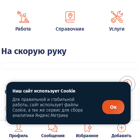
Работа
Справочник
Услуги
На скорую руку
О портале
Наш сайт использует Cookie
Для правильной и стабильной
работы, сайт использует файлы
Ок
О нас
Cookie, а так же сервис для сбора
аналитики Яндекс.Метрика
Для правообладателей
Политика конфиденциальности
Профиль
Сообщения
Избранное
Добавить
Обработка персональных данных