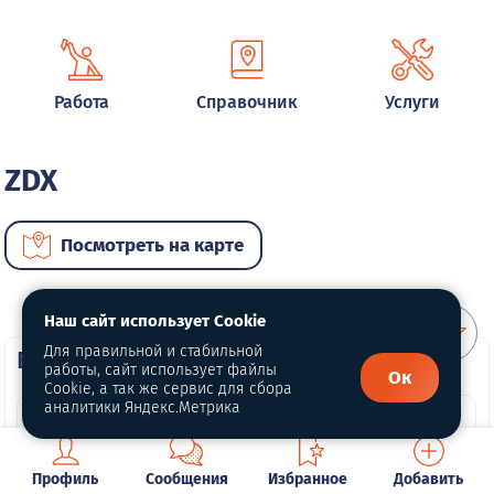
Работа
Справочник
Услуги
ZDX
Посмотреть на карте
Наш сайт использует Cookie
Для правильной и стабильной
ВИП автомобили
работы, сайт использует файлы
Ок
Cookie, а так же сервис для сбора
аналитики Яндекс.Метрика
Профиль
Сообщения
Избранное
Добавить