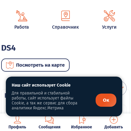
Работа
Справочник
Услуги
DS4
Посмотреть на карте
Наш сайт использует Cookie
Для правильной и стабильной
ВИП автомобили
работы, сайт использует файлы
Ок
Cookie, а так же сервис для сбора
аналитики Яндекс.Метрика
Профиль
Сообщения
Избранное
Добавить