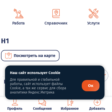
Работа
Справочник
Услуги
H1
Посмотреть на карте
Наш сайт использует Cookie
Для правильной и стабильной
ВИП автомобили
работы, сайт использует файлы
Ок
Cookie, а так же сервис для сбора
аналитики Яндекс.Метрика
Профиль
Сообщения
Избранное
Добавить