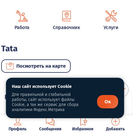
Работа
Справочник
Услуги
Tata
Посмотреть на карте
Наш сайт использует Cookie
Для правильной и стабильной
ВИП автомобили
работы, сайт использует файлы
Ок
Cookie, а так же сервис для сбора
аналитики Яндекс.Метрика
Профиль
Сообщения
Избранное
Добавить