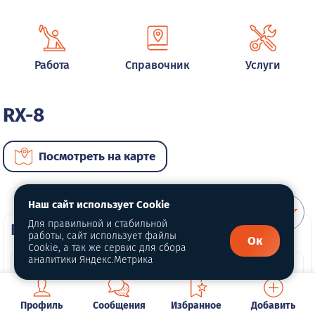
Работа
Справочник
Услуги
RX-8
Посмотреть на карте
Наш сайт использует Cookie
Для правильной и стабильной
ВИП автомобили
работы, сайт использует файлы
Ок
Cookie, а так же сервис для сбора
аналитики Яндекс.Метрика
Профиль
Сообщения
Избранное
Добавить