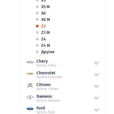
X5
X5 M
X6
X6 M
Z3
Z3 M
Z4
Z4 M
Другая
Chery
Купить Chery
Chevrolet
Купить Chevrolet
Citroen
Купить Citroen
Daewoo
Купить Daewoo
Ford
Купить Ford