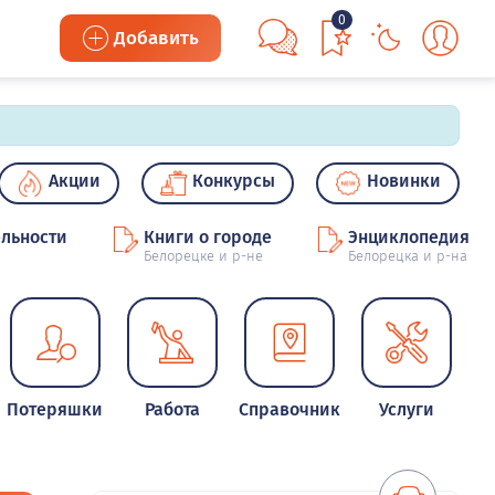
0
Добавить
Акции
Конкурсы
Новинки
льности
Книги о городе
Энциклопедия
Белорецке и р-не
Белорецка и р-на
Потеряшки
Работа
Справочник
Услуги