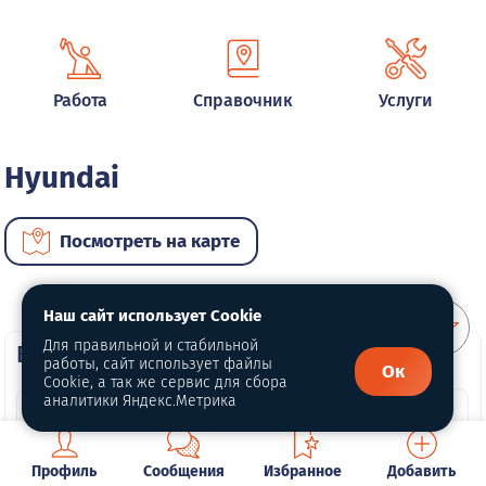
Работа
Справочник
Услуги
Hyundai
Посмотреть на карте
Наш сайт использует Cookie
Для правильной и стабильной
ВИП автомобили
работы, сайт использует файлы
Ок
Cookie, а так же сервис для сбора
аналитики Яндекс.Метрика
Профиль
Сообщения
Избранное
Добавить