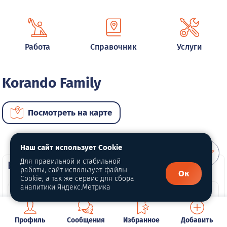
Работа
Справочник
Услуги
Korando Family
Посмотреть на карте
Наш сайт использует Cookie
Для правильной и стабильной
ВИП автомобили
работы, сайт использует файлы
Ок
Cookie, а так же сервис для сбора
аналитики Яндекс.Метрика
Профиль
Сообщения
Избранное
Добавить