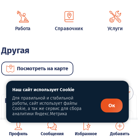
Работа
Справочник
Услуги
Другая
Посмотреть на карте
Наш сайт использует Cookie
Для правильной и стабильной
ВИП автомобили
работы, сайт использует файлы
Ок
Cookie, а так же сервис для сбора
аналитики Яндекс.Метрика
Профиль
Сообщения
Избранное
Добавить