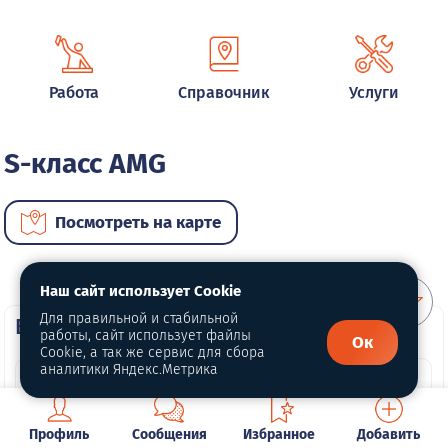
Работа
Справочник
Услуги
S-класс AMG
Посмотреть на карте
Наш сайт использует Cookie
Для правильной и стабильной
ВИП автомобили
работы, сайт использует файлы
Ок
Cookie, а так же сервис для сбора
аналитики Яндекс.Метрика
Профиль
Сообщения
Избранное
Добавить