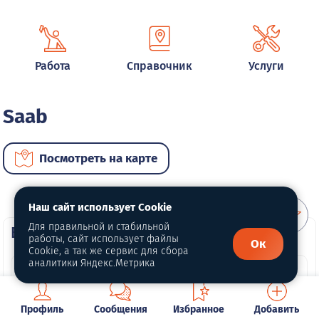
Работа
Справочник
Услуги
Saab
Посмотреть на карте
Наш сайт использует Cookie
Для правильной и стабильной
ВИП автомобили
работы, сайт использует файлы
Ок
Cookie, а так же сервис для сбора
аналитики Яндекс.Метрика
Профиль
Сообщения
Избранное
Добавить