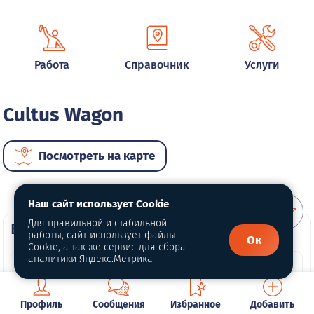
Работа
Справочник
Услуги
Cultus Wagon
Посмотреть на карте
Наш сайт использует Cookie
Для правильной и стабильной
ВИП автомобили
работы, сайт использует файлы
Ок
Cookie, а так же сервис для сбора
аналитики Яндекс.Метрика
Профиль
Сообщения
Избранное
Добавить