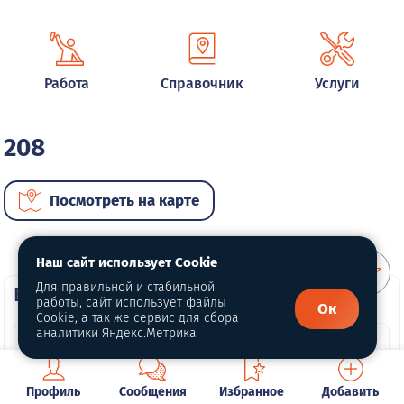
Работа
Справочник
Услуги
208
Посмотреть на карте
Наш сайт использует Cookie
Для правильной и стабильной
ВИП автомобили
работы, сайт использует файлы
Ок
Cookie, а так же сервис для сбора
аналитики Яндекс.Метрика
Профиль
Сообщения
Избранное
Добавить