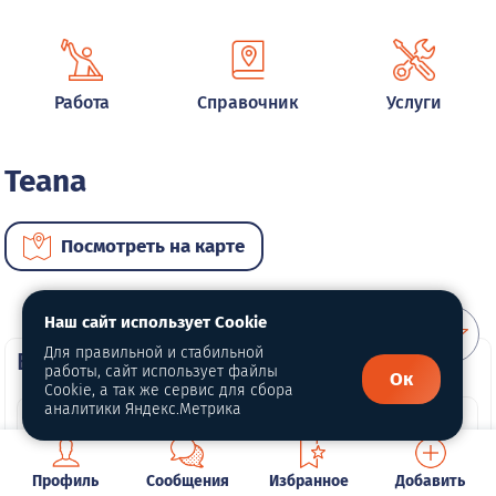
Работа
Справочник
Услуги
Teana
Посмотреть на карте
Наш сайт использует Cookie
Для правильной и стабильной
ВИП автомобили
работы, сайт использует файлы
Ок
Cookie, а так же сервис для сбора
аналитики Яндекс.Метрика
Профиль
Сообщения
Избранное
Добавить