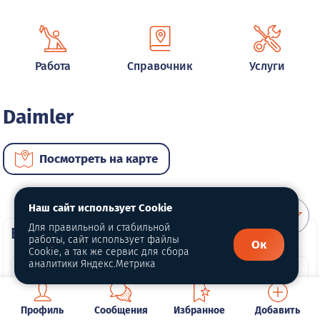
Работа
Справочник
Услуги
Daimler
Посмотреть на карте
Наш сайт использует Cookie
Для правильной и стабильной
ВИП автомобили
работы, сайт использует файлы
Ок
Cookie, а так же сервис для сбора
аналитики Яндекс.Метрика
Профиль
Сообщения
Избранное
Добавить