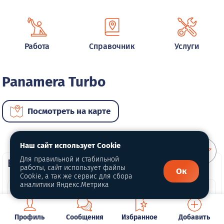
Работа
Справочник
Услуги
Panamera Turbo
Посмотреть на карте
Наш сайт использует Cookie
Для правильной и стабильной
ВИП автомобили
работы, сайт использует файлы
Ок
Cookie, а так же сервис для сбора
аналитики Яндекс.Метрика
Профиль
Сообщения
Избранное
Добавить