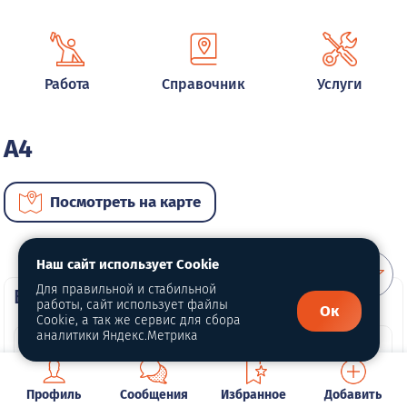
Работа
Справочник
Услуги
A4
Посмотреть на карте
Наш сайт использует Cookie
Для правильной и стабильной
ВИП автомобили
работы, сайт использует файлы
Ок
Cookie, а так же сервис для сбора
аналитики Яндекс.Метрика
Профиль
Сообщения
Избранное
Добавить