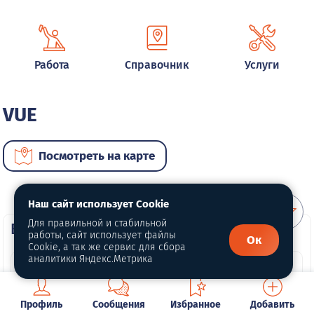
Работа
Справочник
Услуги
VUE
Посмотреть на карте
Наш сайт использует Cookie
Для правильной и стабильной
ВИП автомобили
работы, сайт использует файлы
Ок
Cookie, а так же сервис для сбора
аналитики Яндекс.Метрика
Профиль
Сообщения
Избранное
Добавить