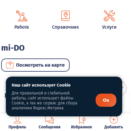
Работа
Справочник
Услуги
mi-DO
Посмотреть на карте
Наш сайт использует Cookie
Для правильной и стабильной
ВИП автомобили
работы, сайт использует файлы
Ок
Cookie, а так же сервис для сбора
аналитики Яндекс.Метрика
Профиль
Сообщения
Избранное
Добавить