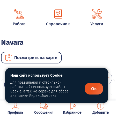
Работа
Справочник
Услуги
Navara
Посмотреть на карте
Наш сайт использует Cookie
Для правильной и стабильной
ВИП автомобили
работы, сайт использует файлы
Ок
Cookie, а так же сервис для сбора
аналитики Яндекс.Метрика
Профиль
Сообщения
Избранное
Добавить