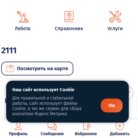
Работа
Справочник
Услуги
2111
Посмотреть на карте
Наш сайт использует Cookie
Для правильной и стабильной
ВИП автомобили
работы, сайт использует файлы
Ок
Cookie, а так же сервис для сбора
аналитики Яндекс.Метрика
Профиль
Сообщения
Избранное
Добавить