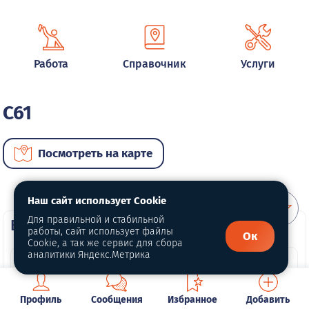
Работа
Справочник
Услуги
C61
Посмотреть на карте
Наш сайт использует Cookie
Для правильной и стабильной
ВИП автомобили
работы, сайт использует файлы
Ок
Cookie, а так же сервис для сбора
аналитики Яндекс.Метрика
Профиль
Сообщения
Избранное
Добавить