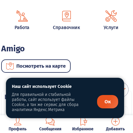
Работа
Справочник
Услуги
Amigo
Посмотреть на карте
Наш сайт использует Cookie
Для правильной и стабильной
ВИП автомобили
работы, сайт использует файлы
Ок
Cookie, а так же сервис для сбора
аналитики Яндекс.Метрика
Профиль
Сообщения
Избранное
Добавить