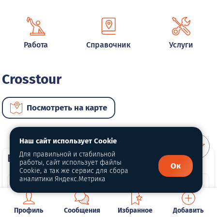
Работа
Справочник
Услуги
Crosstour
Посмотреть на карте
Наш сайт использует Cookie
Для правильной и стабильной
ВИП автомобили
работы, сайт использует файлы
Ок
Cookie, а так же сервис для сбора
аналитики Яндекс.Метрика
Профиль
Сообщения
Избранное
Добавить