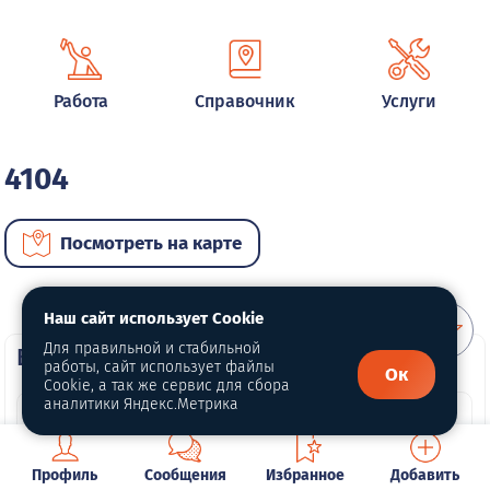
Работа
Справочник
Услуги
4104
Посмотреть на карте
Наш сайт использует Cookie
Для правильной и стабильной
ВИП автомобили
работы, сайт использует файлы
Ок
Cookie, а так же сервис для сбора
аналитики Яндекс.Метрика
Профиль
Сообщения
Избранное
Добавить