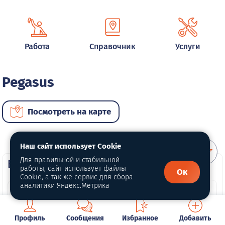
Работа
Справочник
Услуги
Pegasus
Посмотреть на карте
Наш сайт использует Cookie
Для правильной и стабильной
ВИП автомобили
работы, сайт использует файлы
Ок
Cookie, а так же сервис для сбора
аналитики Яндекс.Метрика
Профиль
Сообщения
Избранное
Добавить