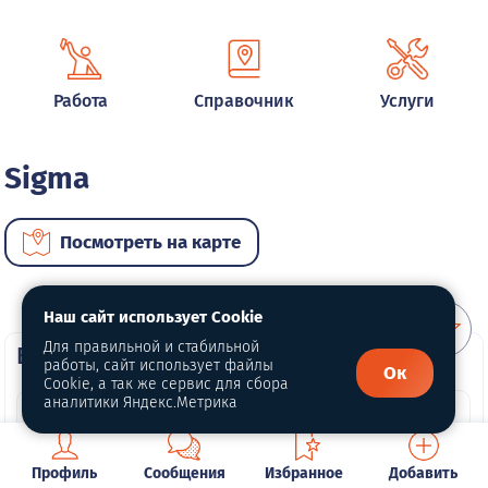
Работа
Справочник
Услуги
Sigma
Посмотреть на карте
Наш сайт использует Cookie
Для правильной и стабильной
ВИП автомобили
работы, сайт использует файлы
Ок
Cookie, а так же сервис для сбора
аналитики Яндекс.Метрика
Профиль
Сообщения
Избранное
Добавить