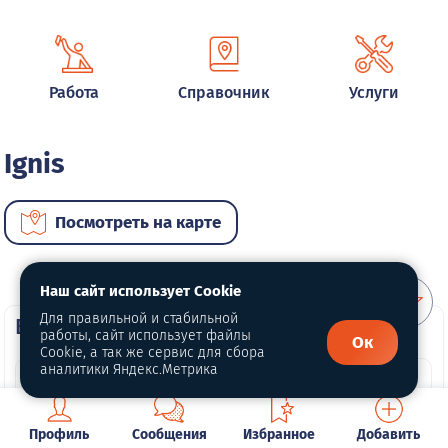
Работа
Справочник
Услуги
Ignis
Посмотреть на карте
Наш сайт использует Cookie
Для правильной и стабильной
ВИП автомобили
работы, сайт использует файлы
Ок
Cookie, а так же сервис для сбора
аналитики Яндекс.Метрика
Профиль
Сообщения
Избранное
Добавить