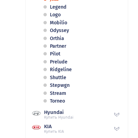
Legend
Logo
Mobilio
Odyssey
Orthia
Partner
Pilot
Prelude
Ridgeline
Shuttle
Stepwgn
Stream
Torneo
Hyundai
Купить Hyundai
KIA
Купить KIA