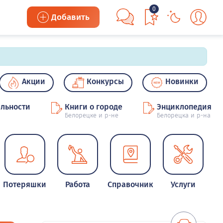
0
Добавить
Акции
Конкурсы
Новинки
льности
Книги о городе
Энциклопедия
Белорецке и р-не
Белорецка и р-на
Потеряшки
Работа
Справочник
Услуги