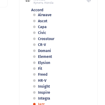
Купить Honda
Accord
Airwave
Ascot
Capa
Civic
Crosstour
CR-V
Domani
Element
Elysion
Fit
Freed
HR-V
Insight
Inspire
Integra
Jazz