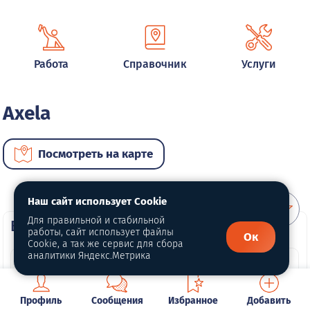
Работа
Справочник
Услуги
Axela
Посмотреть на карте
Наш сайт использует Cookie
Для правильной и стабильной
ВИП автомобили
работы, сайт использует файлы
Ок
Cookie, а так же сервис для сбора
аналитики Яндекс.Метрика
Профиль
Сообщения
Избранное
Добавить