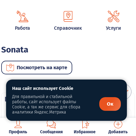
Работа
Справочник
Услуги
Sonata
Посмотреть на карте
Наш сайт использует Cookie
Для правильной и стабильной
ВИП автомобили
работы, сайт использует файлы
Ок
Cookie, а так же сервис для сбора
аналитики Яндекс.Метрика
Профиль
Сообщения
Избранное
Добавить