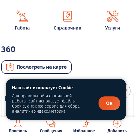
Работа
Справочник
Услуги
360
Посмотреть на карте
Наш сайт использует Cookie
Для правильной и стабильной
ВИП автомобили
работы, сайт использует файлы
Ок
Cookie, а так же сервис для сбора
аналитики Яндекс.Метрика
Профиль
Сообщения
Избранное
Добавить