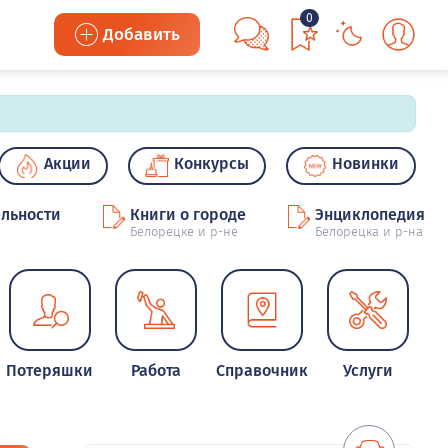
0
Добавить
Акции
Конкурсы
Новинки
льности
Книги о городе
Энциклопедия
Белорецке и р-не
Белорецка и р-на
Потеряшки
Работа
Справочник
Услуги