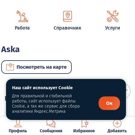
Работа
Справочник
Услуги
Aska
Посмотреть на карте
Наш сайт использует Cookie
Для правильной и стабильной
ВИП автомобили
работы, сайт использует файлы
Ок
Cookie, а так же сервис для сбора
аналитики Яндекс.Метрика
Профиль
Сообщения
Избранное
Добавить