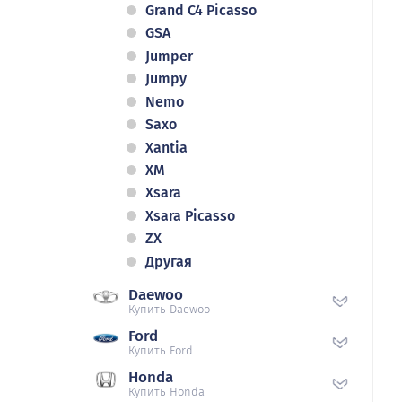
Grand C4 Picasso
GSA
Jumper
Jumpy
Nemo
Saxo
Xantia
XM
Xsara
Xsara Picasso
ZX
Другая
Daewoo
Купить Daewoo
Ford
Купить Ford
Honda
Купить Honda