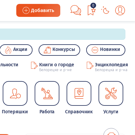
0
Добавить
Акции
Конкурсы
Новинки
льности
Книги о городе
Энциклопедия
Белорецке и р-не
Белорецка и р-на
Потеряшки
Работа
Справочник
Услуги