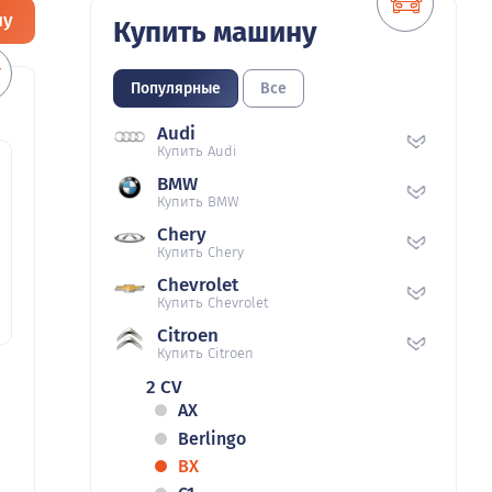
ну
Купить машину
Популярные
Все
Audi
Купить Audi
BMW
Купить BMW
Chery
Купить Chery
Chevrolet
Купить Chevrolet
Citroen
Купить Citroen
2 CV
AX
Berlingo
BX