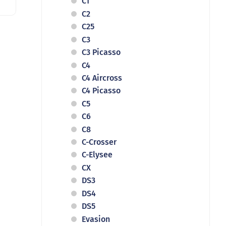
C1
C2
C25
C3
C3 Picasso
C4
C4 Aircross
C4 Picasso
C5
C6
C8
C-Crosser
C-Elysee
CX
DS3
DS4
DS5
Evasion