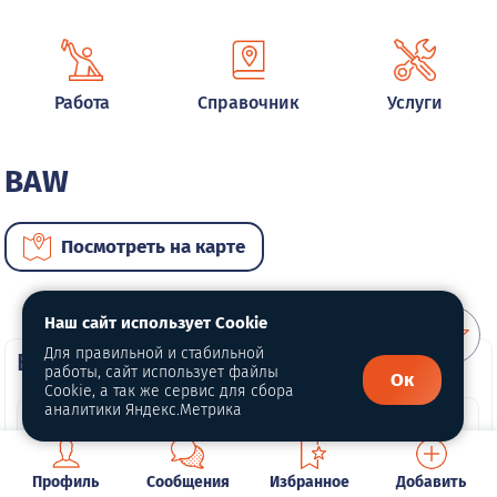
Работа
Справочник
Услуги
BAW
Посмотреть на карте
Наш сайт использует Cookie
Для правильной и стабильной
ВИП автомобили
работы, сайт использует файлы
Ок
Cookie, а так же сервис для сбора
аналитики Яндекс.Метрика
Профиль
Сообщения
Избранное
Добавить