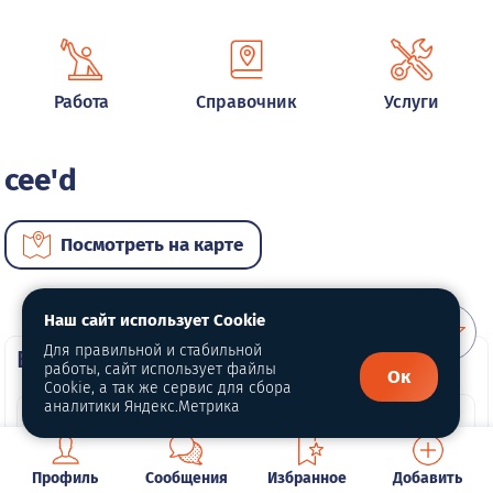
Работа
Справочник
Услуги
cee'd
Посмотреть на карте
Наш сайт использует Cookie
Для правильной и стабильной
ВИП автомобили
работы, сайт использует файлы
Ок
Cookie, а так же сервис для сбора
аналитики Яндекс.Метрика
Профиль
Сообщения
Избранное
Добавить