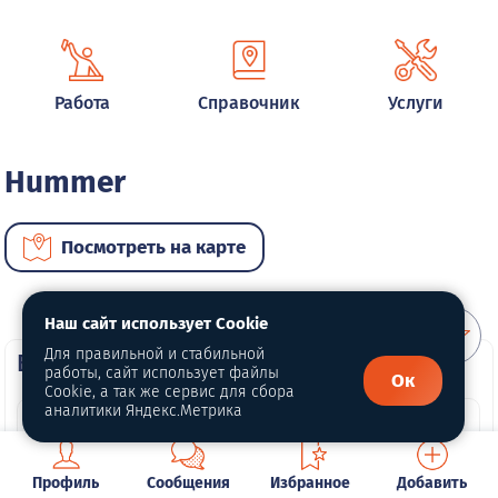
Работа
Справочник
Услуги
Hummer
Посмотреть на карте
Наш сайт использует Cookie
Для правильной и стабильной
ВИП автомобили
работы, сайт использует файлы
Ок
Cookie, а так же сервис для сбора
аналитики Яндекс.Метрика
Профиль
Сообщения
Избранное
Добавить