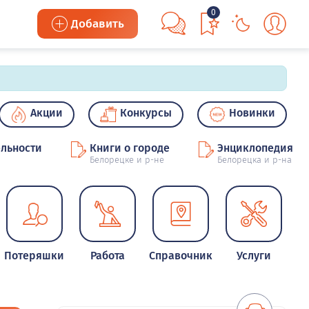
0
Добавить
Акции
Конкурсы
Новинки
льности
Книги о городе
Энциклопедия
Белорецке и р-не
Белорецка и р-на
Потеряшки
Работа
Справочник
Услуги