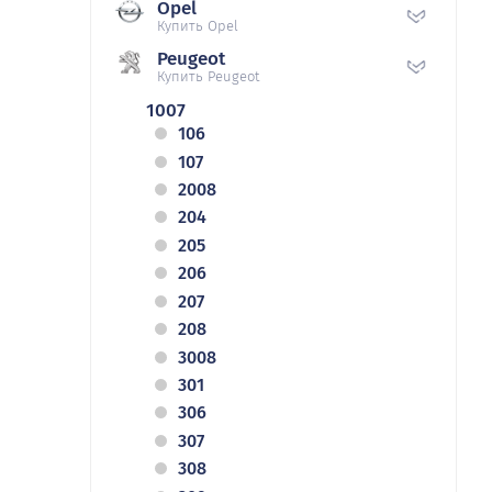
Opel
Купить Opel
Peugeot
Купить Peugeot
1007
106
107
2008
204
205
206
207
208
3008
301
306
307
308