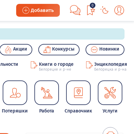
0
Добавить
Акции
Конкурсы
Новинки
льности
Книги о городе
Энциклопедия
Белорецке и р-не
Белорецка и р-на
Потеряшки
Работа
Справочник
Услуги