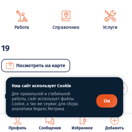
Работа
Справочник
Услуги
19
Посмотреть на карте
Наш сайт использует Cookie
Для правильной и стабильной
ВИП автомобили
работы, сайт использует файлы
Ок
Cookie, а так же сервис для сбора
аналитики Яндекс.Метрика
Профиль
Сообщения
Избранное
Добавить