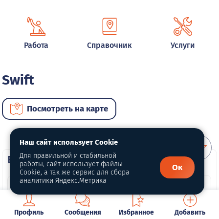
Работа
Справочник
Услуги
Swift
Посмотреть на карте
Наш сайт использует Cookie
Для правильной и стабильной
ВИП автомобили
работы, сайт использует файлы
Ок
Cookie, а так же сервис для сбора
аналитики Яндекс.Метрика
Профиль
Сообщения
Избранное
Добавить